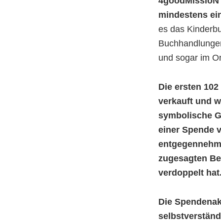
4goodMissioN 
mindestens ei
es das Kinderbu
Buchhandlunge
und sogar im O
Die ersten 102
verkauft und w
symbolische G
einer Spende 
entgegennehme
zugesagten Bet
verdoppelt hat
Die Spendenak
selbstverständl