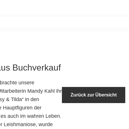
Home
Unsere Bewohner
Aktiv werde
us Buchverkauf
 brachte unsere
itarbeiterin Mandy Kahl ihr
Zurück zur Übersicht
sy & Tilda“ in den
e Hauptfiguren der
t es auch im wahren Leben.
ter Leishmaniose, wurde