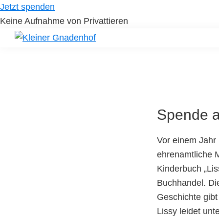
Skip
Skip
Jetzt spenden
to
to
Keine Aufnahme von Privattieren
primary
main
navigation
content
Kleiner
Hilfe
Gnadenhof
für
Tierheimtiere
Spende a
Vor einem Jahr
ehrenamtliche M
Kinderbuch „Lis
Buchhandel. Di
Geschichte gib
Lissy leidet un