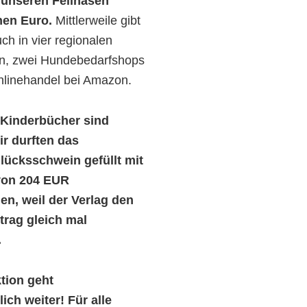
unseren Fellnasen
nen Euro.
Mittlerweile gibt
ch in vier regionalen
n, zwei Hundebedarfshops
nlinehandel bei Amazon.
 Kinderbücher sind
ir durften das
lücksschwein gefüllt mit
von 204 EUR
n, weil der Verlag den
rag gleich mal
.
tion geht
ich weiter! Für alle