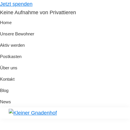
Skip
Skip
Jetzt spenden
to
to
Keine Aufnahme von Privattieren
primary
main
Home
navigation
content
Unsere Bewohner
Aktiv werden
Postkasten
Über uns
Kontakt
Blog
News
Kleiner
Hilfe
Gnadenhof
für