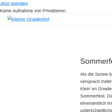
Skip
Skip
Jetzt spenden
to
to
Keine Aufnahme von Privattieren
primary
main
navigation
content
Kleiner
Hilfe
Gnadenhof
für
Tierheimtiere
Sommerfe
Als die Sonne b
versprach trafe
Klein´en Gnade
Sommerfest. Da 
ehrenamtlich im
unterschiedlich