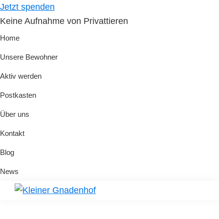
Skip
Skip
Jetzt spenden
to
to
Keine Aufnahme von Privattieren
primary
main
Home
navigation
content
Unsere Bewohner
Aktiv werden
Postkasten
Über uns
Kontakt
Blog
News
Kleiner
Hilfe
Gnadenhof
für