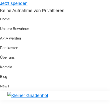
Skip
Skip
Jetzt spenden
to
to
Keine Aufnahme von Privattieren
primary
main
Home
navigation
content
Unsere Bewohner
Aktiv werden
Postkasten
Über uns
Kontakt
Blog
News
Kleiner
Hilfe
Gnadenhof
für