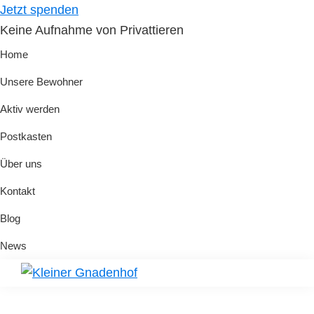
Skip
Skip
Jetzt spenden
to
to
Keine Aufnahme von Privattieren
primary
main
Home
navigation
content
Unsere Bewohner
Aktiv werden
Postkasten
Über uns
Kontakt
Blog
News
Kleiner
Hilfe
Gnadenhof
für