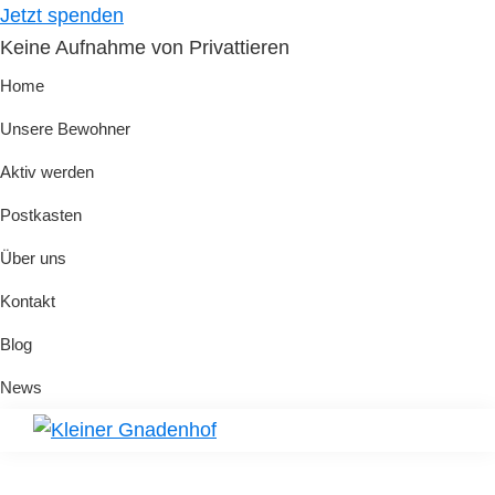
Skip
Skip
Jetzt spenden
to
to
Keine Aufnahme von Privattieren
primary
main
Home
navigation
content
Unsere Bewohner
Aktiv werden
Postkasten
Über uns
Kontakt
Blog
News
Kleiner
Hilfe
Gnadenhof
für