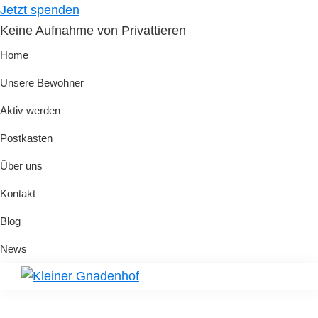
Skip
Skip
Jetzt spenden
to
to
Keine Aufnahme von Privattieren
primary
main
Home
navigation
content
Unsere Bewohner
Aktiv werden
Postkasten
Über uns
Kontakt
Blog
News
Kleiner
Hilfe
Gnadenhof
für