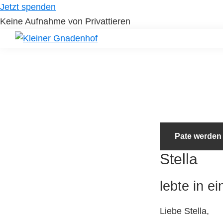
Skip
Skip
Jetzt spenden
to
to
Keine Aufnahme von Privattieren
primary
main
navigation
content
Kleiner
Hilfe
Gnadenhof
für
Tierheimtiere
Pate werden
Stella
lebte in ei
Liebe Stella,