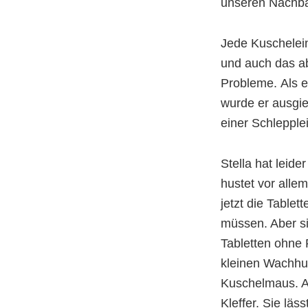
unseren Nachbar
Jede Kuschelei
und auch das ab
Probleme. Als 
wurde er ausgie
einer Schleppl
Stella hat leid
hustet vor alle
jetzt die Table
müssen. Aber sie
Tabletten ohne 
kleinen Wachhun
Kuschelmaus. Ab
Kleffer. Sie lä