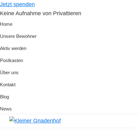
Skip
Skip
Jetzt spenden
to
to
Keine Aufnahme von Privattieren
primary
main
Home
navigation
content
Unsere Bewohner
Aktiv werden
Postkasten
Über uns
Kontakt
Blog
News
Kleiner
Hilfe
Gnadenhof
für