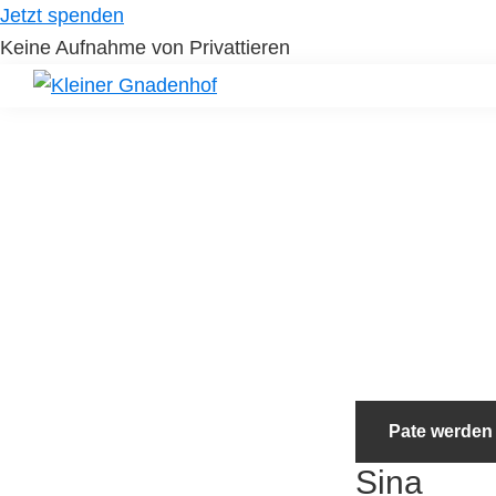
Skip
Skip
Jetzt spenden
to
to
Keine Aufnahme von Privattieren
primary
main
navigation
content
Kleiner
Hilfe
Gnadenhof
für
Tierheimtiere
Pate werden
Sina