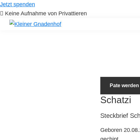
Skip
Skip
Jetzt spenden
to
to
Keine Aufnahme von Privattieren
primary
main
navigation
content
Kleiner
Hilfe
Gnadenhof
für
Tierheimtiere
Pate werden
Schatzi
Steckbrief
Sch
Geboren 20.08
gechipt