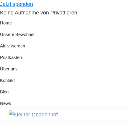
Skip
Skip
Jetzt spenden
to
to
Keine Aufnahme von Privattieren
primary
main
Home
navigation
content
Unsere Bewohner
Aktiv werden
Postkasten
Über uns
Kontakt
Blog
News
Kleiner
Hilfe
Gnadenhof
für