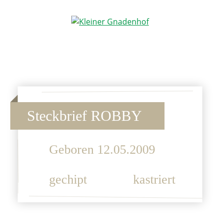
Kleiner
Hilfe
Gnadenhof
für
Tierheimtiere
Steckbrief
ROBBY
Geboren 12.05.2009
gechipt
kastriert