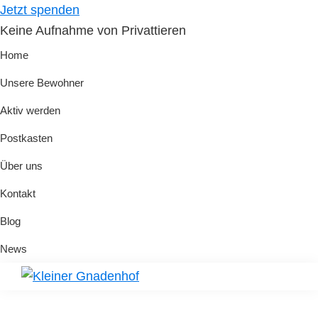
Skip
Skip
Jetzt spenden
to
to
Keine Aufnahme von Privattieren
primary
main
Home
navigation
content
Unsere Bewohner
Aktiv werden
Postkasten
Über uns
Kontakt
Blog
News
Kleiner
Hilfe
Gnadenhof
für