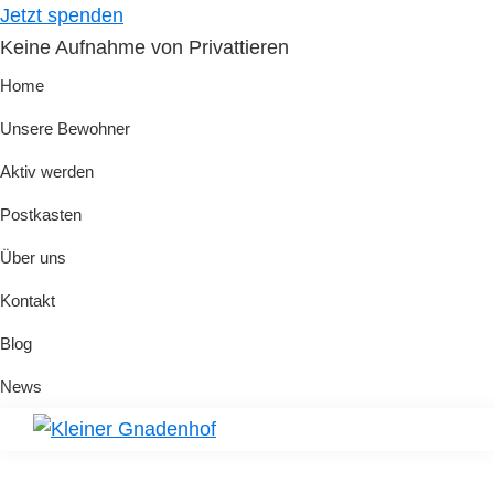
Skip
Skip
Jetzt spenden
to
to
Keine Aufnahme von Privattieren
primary
main
Home
navigation
content
Unsere Bewohner
Aktiv werden
Postkasten
Über uns
Kontakt
Blog
News
Kleiner
Hilfe
Gnadenhof
für