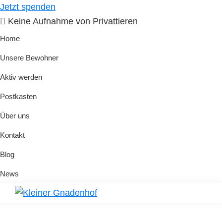
Skip
Skip
Jetzt spenden
to
to
Keine Aufnahme von Privattieren
primary
main
Home
navigation
content
Unsere Bewohner
Aktiv werden
Postkasten
Über uns
Kontakt
Blog
News
Kleiner
Hilfe
Gnadenhof
für