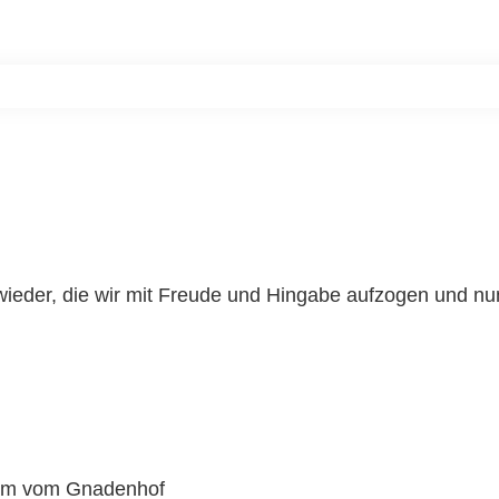
Home
Unsere Bewohner
Aktiv werde
e wieder, die wir mit Freude und Hingabe aufzogen und 
eam vom Gnadenhof