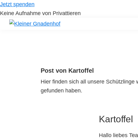
Skip
Skip
Jetzt spenden
to
to
Keine Aufnahme von Privattieren
primary
main
navigation
content
Kleiner
Hilfe
Gnadenhof
für
Tierheimtiere
Post von Kartoffel
Hier finden sich all unsere Schützling
gefunden haben.
Kartoffel
Hallo liebes T