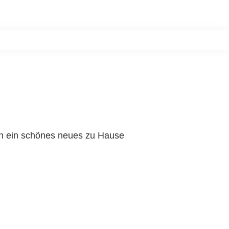
n
Postkasten
Über uns
Kontakt
Blog
News
nun ein schönes neues zu Hause