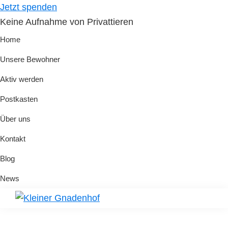
Skip
Skip
Jetzt spenden
to
to
Keine Aufnahme von Privattieren
primary
main
Home
navigation
content
Unsere Bewohner
Aktiv werden
Postkasten
Über uns
Kontakt
Blog
News
Kleiner
Hilfe
Gnadenhof
für