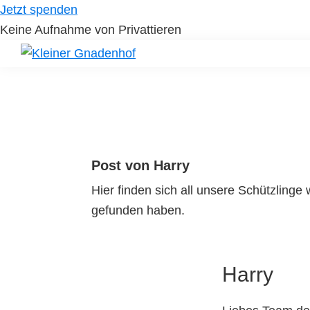
Skip
Skip
Jetzt spenden
to
to
Keine Aufnahme von Privattieren
primary
main
navigation
content
Kleiner
Hilfe
Gnadenhof
für
Tierheimtiere
Post von Harry
Hier finden sich all unsere Schützling
gefunden haben.
Harry