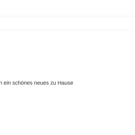
n
Postkasten
Über uns
Kontakt
Blog
News
nun ein schönes neues zu Hause