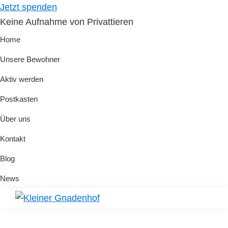
Skip
Skip
Jetzt spenden
to
to
Keine Aufnahme von Privattieren
primary
main
Home
navigation
content
Unsere Bewohner
Aktiv werden
Postkasten
Über uns
Kontakt
Blog
News
Kleiner
Hilfe
Gnadenhof
für