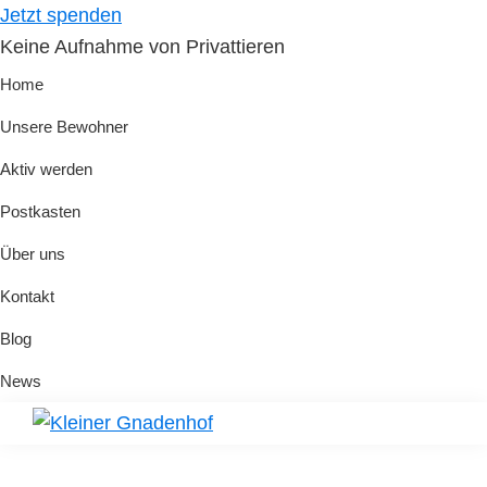
Skip
Skip
Jetzt spenden
to
to
Keine Aufnahme von Privattieren
primary
main
Home
navigation
content
Unsere Bewohner
Aktiv werden
Postkasten
Über uns
Kontakt
Blog
News
Kleiner
Hilfe
Gnadenhof
für