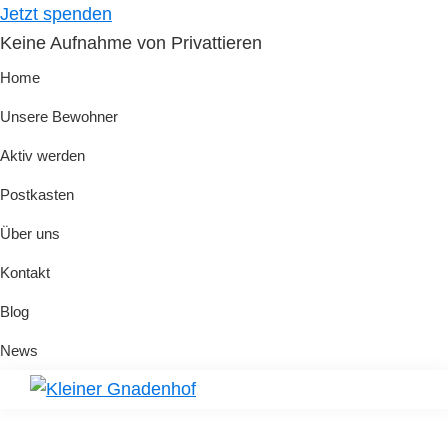
Skip
Skip
Jetzt spenden
to
to
Keine Aufnahme von Privattieren
primary
main
Home
navigation
content
Unsere Bewohner
Aktiv werden
Postkasten
Über uns
Kontakt
Blog
News
Kleiner
Hilfe
Gnadenhof
für