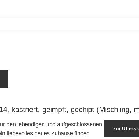
Home
Unsere Bewohner
Aktiv werde
4, kastriert, geimpft, gechipt (Mischling, m
für den lebendigen und aufgeschlossenen
zur Übersi
ein liebevolles neues Zuhause finden