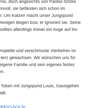
rnis, doch angesichts von Paolos Größe
nnvoll, sie befänden sich schon im
ter. Um Katzen macht unser Jungspund
riesigen Bogen bzw. er ignoriert sie. Seine
sollten allerdings immer ein Auge auf ihn
rspielte und verschmuste Vierbeiner ist
 Herz gewachsen. Wir wünschen uns für
eigene Familie und sein eigenes festes
en.
m Toben mit Jungspund Louis, Gassigehen
alk:
e/PPErQ-hOL5c