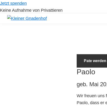
Skip
Skip
Jetzt spenden
to
to
Keine Aufnahme von Privattieren
primary
main
navigation
content
Kleiner
Hilfe
Gnadenhof
für
Tierheimtiere
Pate werden
Paolo
geb. Mai 201
Wir freuen uns 
Paolo, dass er 