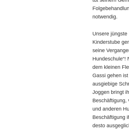
tut seinem Gem
Folgebehandlung
notwendig.
Unsere jüngste 
Kinderstube ge
seine Vergangen
Hundeschule“! N
dem kleinen Fle
Gassi gehen ist
ausgiebige Sch
Joggen bringt i
Beschäftigung,
und anderen Hu
Beschäftigung 
desto ausgeglic