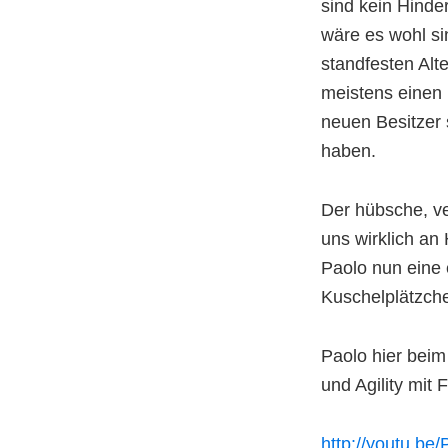
sind kein Hinde
wäre es wohl si
standfesten Al
meistens einen 
neuen Besitzer 
haben.
Der hübsche, ve
uns wirklich an
Paolo nun eine 
Kuschelplätzch
Paolo hier bei
und Agility mit F
http://youtu.b