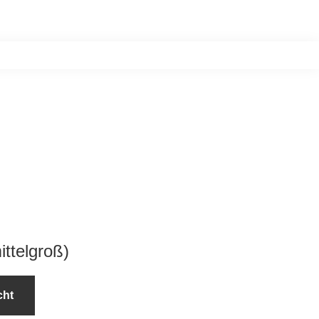
n
Postkasten
Über uns
Kontakt
Blog
News
ittelgroß)
cht