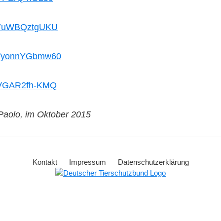
e/7uWBQztgUKU
be/yonnYGbmw60
e/VGAR2fh-KMQ
aolo, im Oktober 2015
Kontakt
Impressum
Datenschutzerklärung