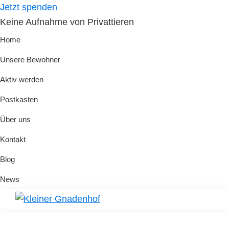
Skip
Skip
Jetzt spenden
to
to
Keine Aufnahme von Privattieren
primary
main
Home
navigation
content
Unsere Bewohner
Aktiv werden
Postkasten
Über uns
Kontakt
Blog
News
Kleiner
Hilfe
Gnadenhof
für