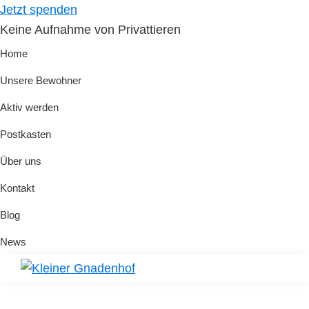
Skip
Skip
Jetzt spenden
to
to
Keine Aufnahme von Privattieren
primary
main
Home
navigation
content
Unsere Bewohner
Aktiv werden
Postkasten
Über uns
Kontakt
Blog
News
Kleiner
Hilfe
Gnadenhof
für