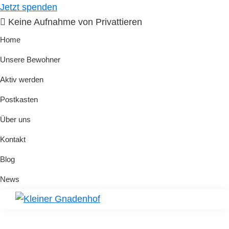
Skip
Skip
Jetzt spenden
to
to
Keine Aufnahme von Privattieren
primary
main
Home
navigation
content
Unsere Bewohner
Aktiv werden
Postkasten
Über uns
Kontakt
Blog
News
Kleiner
Hilfe
Gnadenhof
für