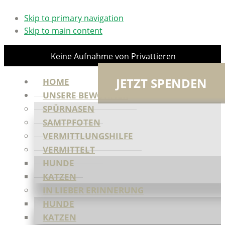
Skip to primary navigation
Skip to main content
Keine Aufnahme von Privattieren
JETZT SPENDEN
HOME
UNSERE BEWOHNER
SPÜRNASEN
SAMTPFOTEN
VERMITTLUNGSHILFE
VERMITTELT
HUNDE
KATZEN
IN LIEBER ERINNERUNG
HUNDE
KATZEN