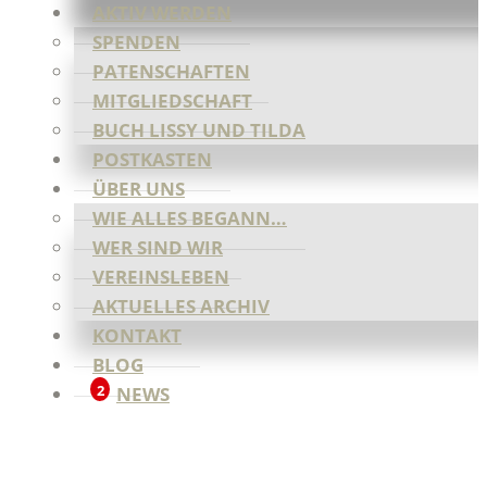
AKTIV WERDEN
SPENDEN
PATENSCHAFTEN
MITGLIEDSCHAFT
BUCH LISSY UND TILDA
POSTKASTEN
ÜBER UNS
WIE ALLES BEGANN…
WER SIND WIR
VEREINSLEBEN
AKTUELLES ARCHIV
KONTAKT
BLOG
2
NEWS