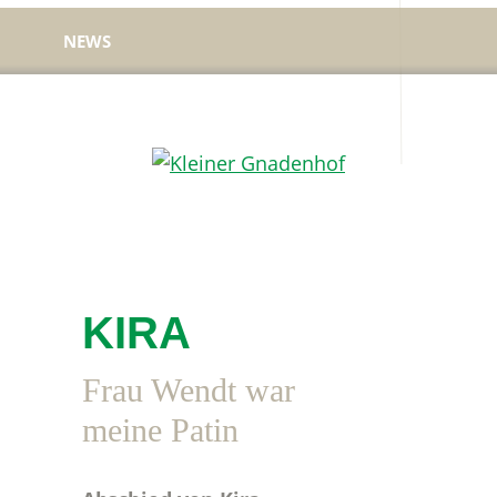
NEWS
Kleiner
Hilfe
Gnadenhof
für
Tierheimtiere
KIRA
Frau Wendt war
meine Patin