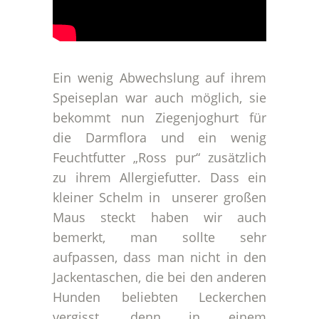
Ein wenig Abwechslung auf ihrem
Speiseplan war auch möglich, sie
bekommt nun Ziegenjoghurt für
die Darmflora und ein wenig
Feuchtfutter „Ross pur“ zusätzlich
zu ihrem Allergiefutter. Dass ein
kleiner Schelm in unserer großen
Maus steckt haben wir auch
bemerkt, man sollte sehr
aufpassen, dass man nicht in den
Jackentaschen, die bei den anderen
Hunden beliebten Leckerchen
vergisst, denn in einem