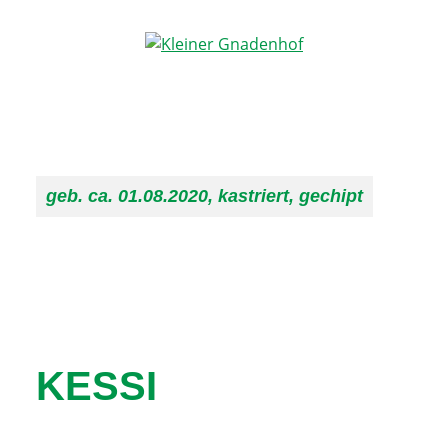
Kleiner
Hilfe
Gnadenhof
für
Tierheimtiere
geb. ca. 01.08.2020, kastriert, gechipt
KESSI