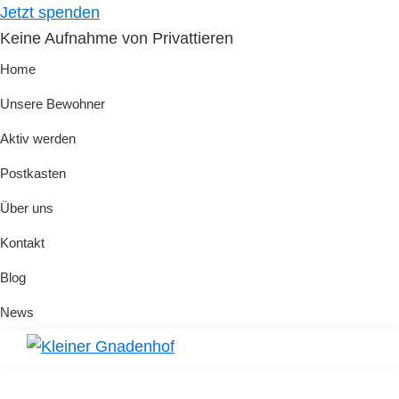
Skip
Skip
Jetzt spenden
to
to
Keine Aufnahme von Privattieren
primary
main
Home
navigation
content
Unsere Bewohner
Aktiv werden
Postkasten
Über uns
Kontakt
Blog
News
Kleiner
Hilfe
Gnadenhof
für