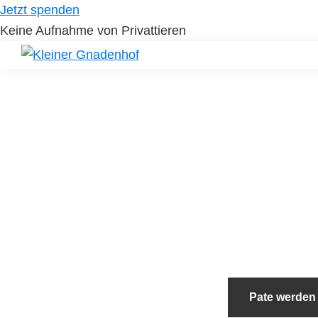
Skip
Skip
Jetzt spenden
to
to
Keine Aufnahme von Privattieren
primary
main
navigation
content
Kleiner
Hilfe
Gnadenhof
für
Tierheimtiere
Pate werden