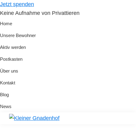
Skip
Skip
Jetzt spenden
to
to
Keine Aufnahme von Privattieren
primary
main
Home
navigation
content
Unsere Bewohner
Aktiv werden
Postkasten
Über uns
Kontakt
Blog
News
Kleiner
Hilfe
Gnadenhof
für