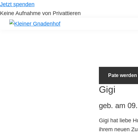
Skip
Skip
Jetzt spenden
to
to
Keine Aufnahme von Privattieren
primary
main
navigation
content
Kleiner
Hilfe
Gnadenhof
für
Tierheimtiere
Pate werden
Gigi
geb. am 09.0
Gigi hat liebe 
ihrem neuen Zuh