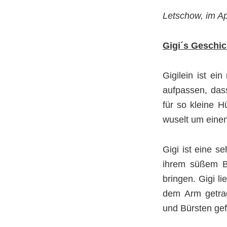
Letschow, im Ap
Gigi´s Geschic
Gigilein ist ei
aufpassen, dass
für so kleine 
wuselt um eine
Gigi ist eine s
ihrem süßem B
bringen. Gigi l
dem Arm getra
und Bürsten gefä