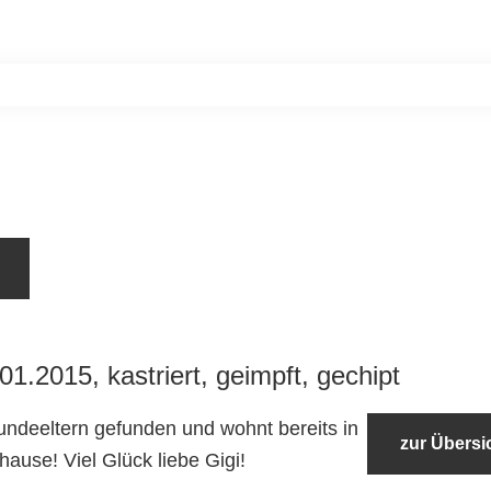
Home
Unsere Bewohner
Aktiv werde
1.2015, kastriert, geimpft, gechipt
Hundeeltern gefunden und wohnt bereits in
zur Übersi
ause! Viel Glück liebe Gigi!