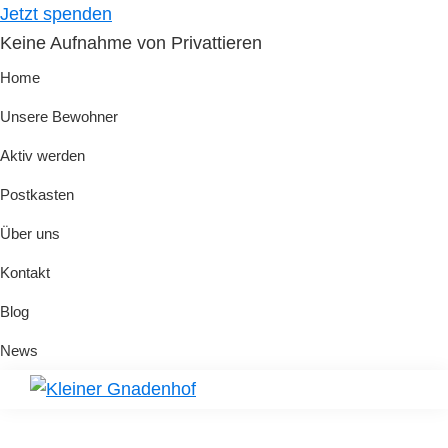
Skip
Skip
Jetzt spenden
to
to
Keine Aufnahme von Privattieren
primary
main
Home
navigation
content
Unsere Bewohner
Aktiv werden
Postkasten
Über uns
Kontakt
Blog
News
Kleiner
Hilfe
Gnadenhof
für