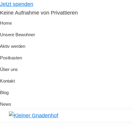
Skip
Skip
Jetzt spenden
to
to
Keine Aufnahme von Privattieren
primary
main
Home
navigation
content
Unsere Bewohner
Aktiv werden
Postkasten
Über uns
Kontakt
Blog
News
Kleiner
Hilfe
Gnadenhof
für