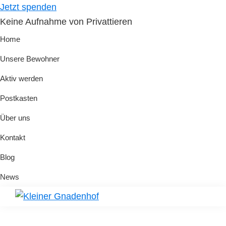
Skip
Skip
Jetzt spenden
to
to
Keine Aufnahme von Privattieren
primary
main
Home
navigation
content
Unsere Bewohner
Aktiv werden
Postkasten
Über uns
Kontakt
Blog
News
Kleiner
Hilfe
Gnadenhof
für