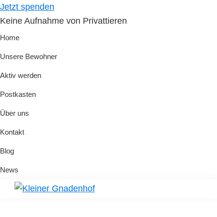
Skip
Skip
Jetzt spenden
to
to
Keine Aufnahme von Privattieren
primary
main
Home
navigation
content
Unsere Bewohner
Aktiv werden
Postkasten
Über uns
Kontakt
Blog
News
Kleiner
Hilfe
Gnadenhof
für