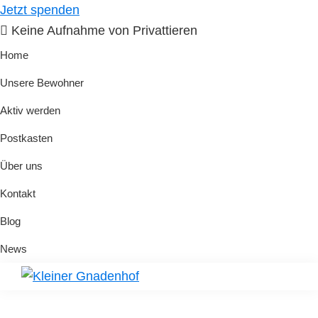
Skip
Skip
Jetzt spenden
to
to
Keine Aufnahme von Privattieren
primary
main
Home
navigation
content
Unsere Bewohner
Aktiv werden
Postkasten
Über uns
Kontakt
Blog
News
Kleiner
Hilfe
Gnadenhof
für