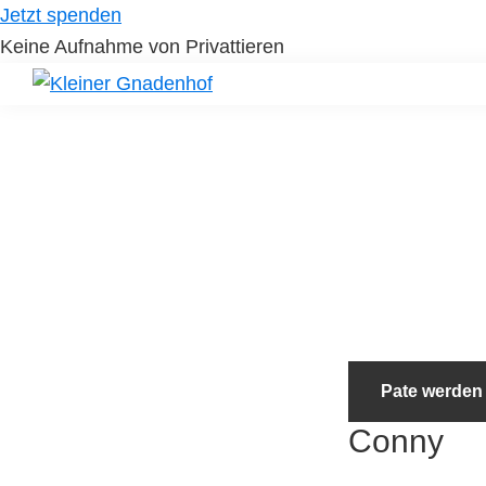
Skip
Skip
Jetzt spenden
to
to
Keine Aufnahme von Privattieren
primary
main
navigation
content
Kleiner
Hilfe
Gnadenhof
für
Tierheimtiere
Pate werden
Conny