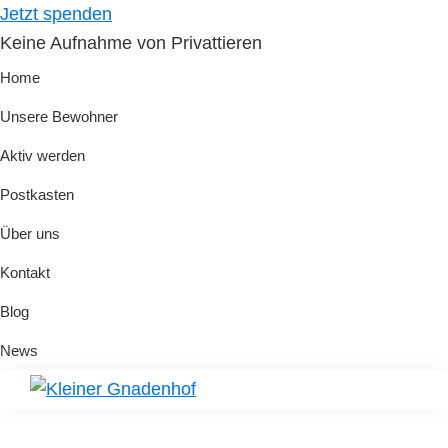
Skip
Skip
Jetzt spenden
to
to
Keine Aufnahme von Privattieren
primary
main
Home
navigation
content
Unsere Bewohner
Aktiv werden
Postkasten
Über uns
Kontakt
Blog
News
Kleiner
Hilfe
Gnadenhof
für