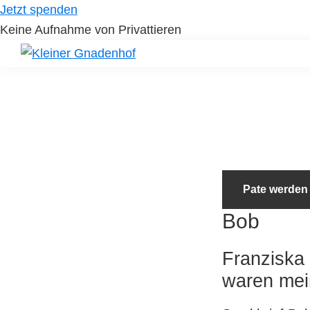
Skip
Skip
Jetzt spenden
to
to
Keine Aufnahme von Privattieren
primary
main
navigation
content
Kleiner
Hilfe
Gnadenhof
für
Tierheimtiere
Pate werden
Bob
Franziska 
waren mei