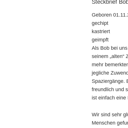
Steckbrief
Bo
Geboren 01.11
gechipt
kastriert
geimpft
Als Bob bei uns 
seinem „alten“ 
mehr bemerkten 
jegliche Zuwen
Spaziergänge. 
freundlich und s
ist einfach eine
Wir sind sehr gl
Menschen gefun