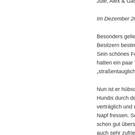
Jule, Alex & Ga
Im Dezember 2
Besonders gelie
Besitzern besti
Sein schönes Fe
hatten ein paar
„straßentauglic
Nun ist er hübs
Hundis durch de
verträglich und
Napf fressen. S
schon gut übers
auch sehr zufrie