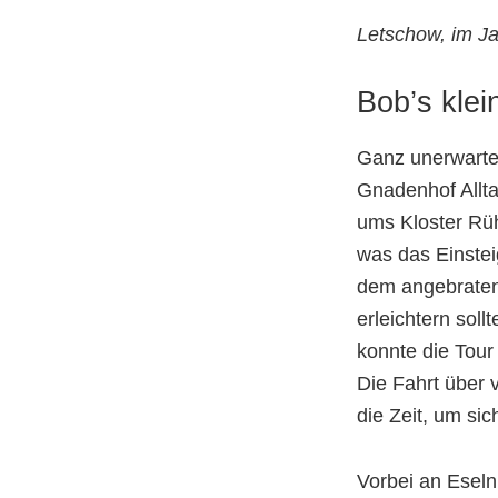
Letschow, im J
Bob’s kle
Ganz unerwart
Gnadenhof Allta
ums Kloster Rüh
was das Einstei
dem angebraten
erleichtern sol
konnte die Tour 
Die Fahrt über 
die Zeit, um si
Vorbei an Esel