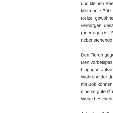
und kleinen Seen
Metropole Bützo
Reize gewöhnen
verborgen, das
(oder egal) ist
nebenstehende
Den Tieren gege
Den vorbeispaz
hingegen äußers
Während der dr
mit Bob können 
eine so gute Gr
Wege beschreit