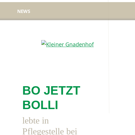
NEWS
Kleiner
Hilfe
Gnadenhof
für
Tierheimtiere
BO JETZT
BOLLI
lebte in
Pflegestelle bei