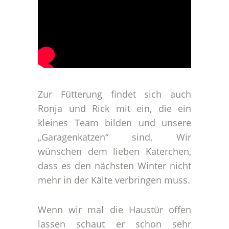
Zur Fütterung findet sich auch
Ronja und Rick mit ein, die ein
kleines Team bilden und unsere
„Garagenkatzen“ sind. Wir
wünschen dem lieben Katerchen,
dass es den nächsten Winter nicht
mehr in der Kälte verbringen muss.
Wenn wir mal die Haustür offen
lassen schaut er schon sehr