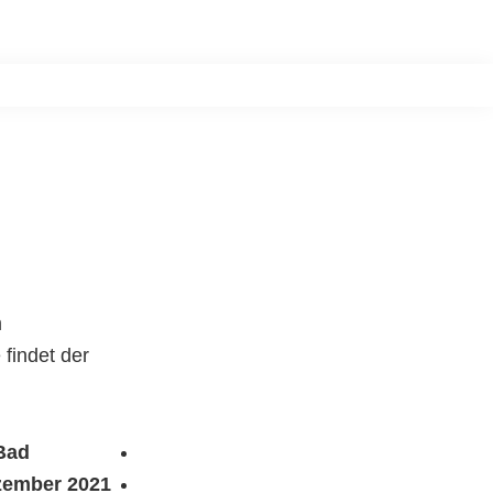
n
Postkasten
Über uns
Kontakt
Blog
News
m
findet der
Bad
zember 2021