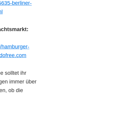
635-berliner-
ml
chtsmarkt:
//hamburger-
dofree.com
 solltet ihr
ngen immer über
ren, ob die