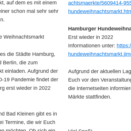
t, auf dem es mit einem
achtsmaerkte/5609414-955
iner schon mal sehr sehr
hundeweihnachtsmarkt.ht
n.
Hamburger Hundeweihna
Erst wieder in 2022
Informationen unter:
https:
 es die Städte Hamburg,
hundeweihnachtsmarkt.jim
 Berlin, die zum
t einladen. Aufgrund der
Aufgrund der aktuellen Lage
D-19 Pandemie findet der
Euch vor den Veranstaltu
g erst wieder in 2022
die Internetseiten informie
Märkte stattfinden.
nd Bad Kleinen gibt es in
i Termine, die wir Euch
ten möchten. Ob sich ein