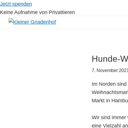
Skip
Skip
Jetzt spenden
to
to
Keine Aufnahme von Privattieren
primary
main
navigation
content
Kleiner
Hilfe
Gnadenhof
für
Tierheimtiere
Hunde-We
7. November 202
Im Norden sind 
Weihnachtsmark
Markt in Hambur
Wir sind immer 
eine Vielzahl a