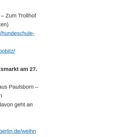
– Zum Trollhof
ten)
//hundeschule-
obitz/
tsmarkt am 27.
us Paulsborn –
n
 davon geht an
berlin.de/weihn