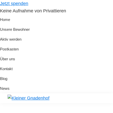
Skip
Skip
Jetzt spenden
to
to
Keine Aufnahme von Privattieren
primary
main
Home
navigation
content
Unsere Bewohner
Aktiv werden
Postkasten
Über uns
Kontakt
Blog
News
Kleiner
Hilfe
Gnadenhof
für