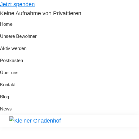
Skip
Skip
Jetzt spenden
to
to
Keine Aufnahme von Privattieren
primary
main
Home
navigation
content
Unsere Bewohner
Aktiv werden
Postkasten
Über uns
Kontakt
Blog
News
Kleiner
Hilfe
Gnadenhof
für