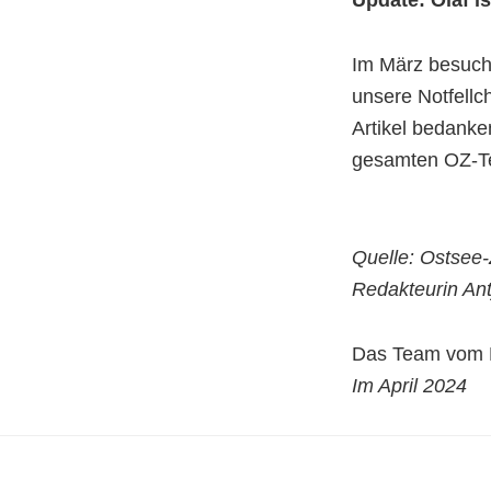
Update: Olaf is
Im März besucht
unsere Notfellc
Artikel bedanke
gesamten OZ-T
Quelle: Ostsee-
Redakteurin Ant
Das Team vom K
Im April 2024