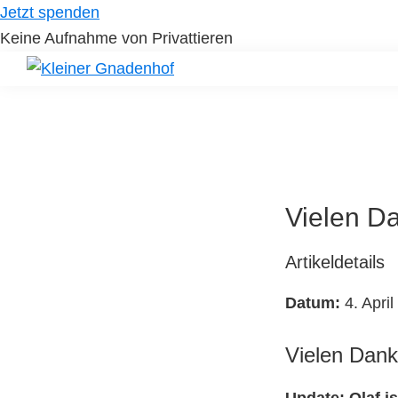
Skip
Skip
Jetzt spenden
to
to
Keine Aufnahme von Privattieren
primary
main
navigation
content
Kleiner
Hilfe
Gnadenhof
für
Tierheimtiere
Vielen Da
Artikeldetails
Datum:
4. April
Vielen Dank