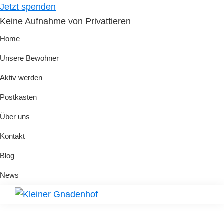
Skip
Skip
Jetzt spenden
to
to
Keine Aufnahme von Privattieren
primary
main
Home
navigation
content
Unsere Bewohner
Aktiv werden
Postkasten
Über uns
Kontakt
Blog
News
Kleiner
Hilfe
Gnadenhof
für