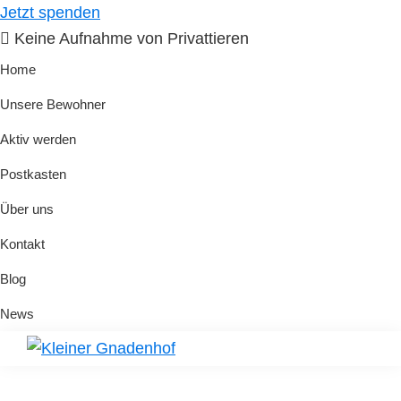
Skip
Skip
Jetzt spenden
to
to
Keine Aufnahme von Privattieren
primary
main
Home
navigation
content
Unsere Bewohner
Aktiv werden
Postkasten
Über uns
Kontakt
Blog
News
Kleiner
Hilfe
Gnadenhof
für