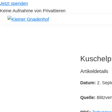
Skip
Skip
Jetzt spenden
to
to
Keine Aufnahme von Privattieren
primary
main
navigation
content
Kleiner
Hilfe
Gnadenhof
für
Tierheimtiere
Kuschelp
Artikeldetails
Datum:
2. Sep
Quelle:
Blitzve